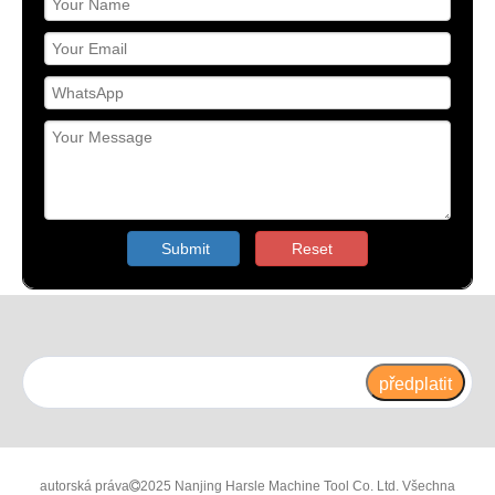
Submit
Reset
předplatit
autorská práva
2025 Nanjing Harsle Machine Tool Co. Ltd. Všechna
