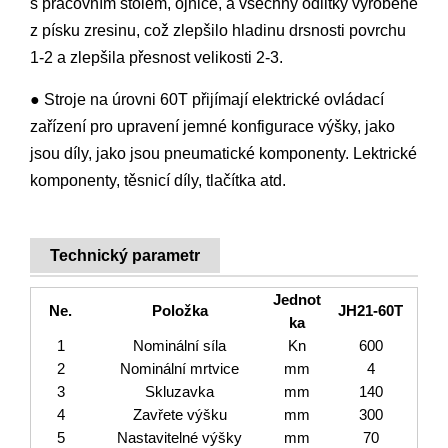
s pracovním stolem, ojnice, a všechny odlitky vyrobené
z písku zresinu, což zlepšilo hladinu drsnosti povrchu
1-2 a zlepšila přesnost velikosti 2-3.
● Stroje na úrovni 60T přijímají elektrické ovládací
zařízení pro upravení jemné konfigurace výšky, jako
jsou díly, jako jsou pneumatické komponenty. Lektrické
komponenty, těsnicí díly, tlačítka atd.
Technický parametr
Jednot
Ne.
Položka
JH21-60T
ka
1
Nominální síla
Kn
600
2
Nominální mrtvice
mm
4
3
Skluzavka
mm
140
4
Zavřete výšku
mm
300
5
Nastavitelné výšky
mm
70