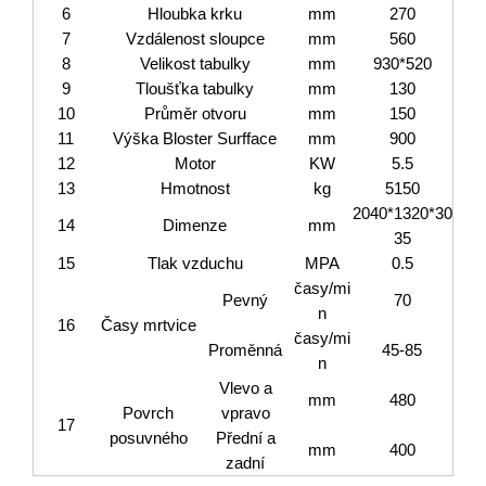
6
Hloubka krku
mm
270
7
Vzdálenost sloupce
mm
560
8
Velikost tabulky
mm
930*520
9
Tloušťka tabulky
mm
130
10
Průměr otvoru
mm
150
11
Výška Bloster Surfface
mm
900
12
Motor
KW
5.5
13
Hmotnost
kg
5150
2040*1320*30
14
Dimenze
mm
35
15
Tlak vzduchu
MPA
0.5
časy/mi
Pevný
70
n
16
Časy mrtvice
časy/mi
Proměnná
45-85
n
Vlevo a
mm
480
Povrch
vpravo
17
posuvného
Přední a
mm
400
zadní