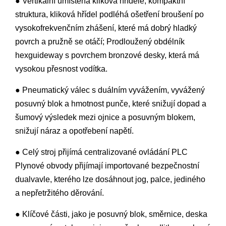
● Vertikální umístěná kliková hřídele, kompaktní
struktura, kliková hřídel podléhá ošetření broušení po
vysokofrekvenčním zhášení, které má dobrý hladký
povrch a pružně se otáčí; Prodloužený obdélník
hexguideway s povrchem bronzové desky, která má
vysokou přesnost vodítka.
● Pneumatický válec s duálním vyvážením, vyvážený
posuvný blok a hmotnost punče, které snižují dopad a
šumový výsledek mezi ojnice a posuvným blokem,
snižují náraz a opotřebení napětí.
● Celý stroj přijímá centralizované ovládání PLC
Plynové obvody přijímají importované bezpečnostní
dualvavle, kterého lze dosáhnout jog, palce, jediného
a nepřetržitého děrování.
● Klíčové části, jako je posuvný blok, směrnice, deska