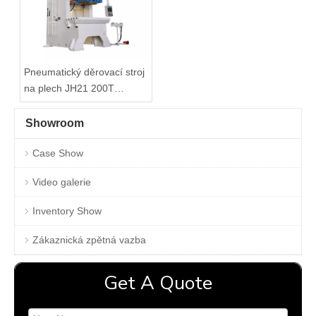
Pneumatický děrovací stroj
na plech JH21 200T
Vysoce přesný
Showroom
Case Show
Video galerie
Inventory Show
Zákaznická zpětná vazba
Get A Quote