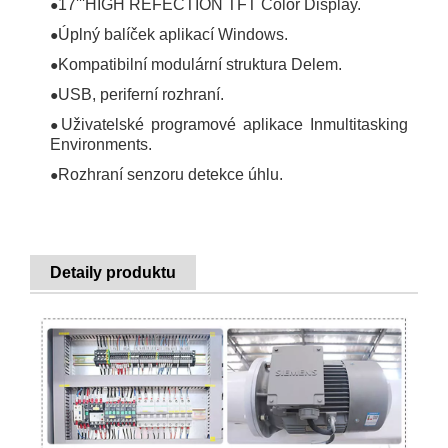
17'''HIGH REFECTION TFT Color Display.
●
Úplný balíček aplikací Windows.
●
Kompatibilní modulární struktura Delem.
●
USB, periferní rozhraní.
●
Uživatelské programové aplikace Inmultitasking
●
Environments.
Rozhraní senzoru detekce úhlu.
●
Detaily produktu