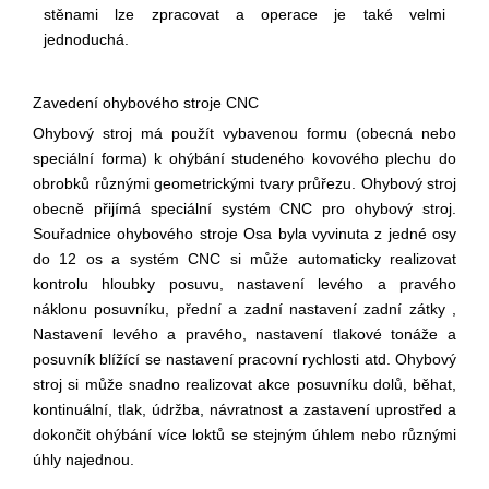
stěnami lze zpracovat a operace je také velmi
jednoduchá.
Zavedení ohybového stroje CNC
Ohybový stroj má použít vybavenou formu (obecná nebo
speciální forma) k ohýbání studeného kovového plechu do
obrobků různými geometrickými tvary průřezu. Ohybový stroj
obecně přijímá speciální systém CNC pro ohybový stroj.
Souřadnice ohybového stroje Osa byla vyvinuta z jedné osy
do 12 os a systém CNC si může automaticky realizovat
kontrolu hloubky posuvu, nastavení levého a pravého
náklonu posuvníku, přední a zadní nastavení zadní zátky ,
Nastavení levého a pravého, nastavení tlakové tonáže a
posuvník blížící se nastavení pracovní rychlosti atd. Ohybový
stroj si může snadno realizovat akce posuvníku dolů, běhat,
kontinuální, tlak, údržba, návratnost a zastavení uprostřed a
dokončit ohýbání více loktů se stejným úhlem nebo různými
úhly najednou.