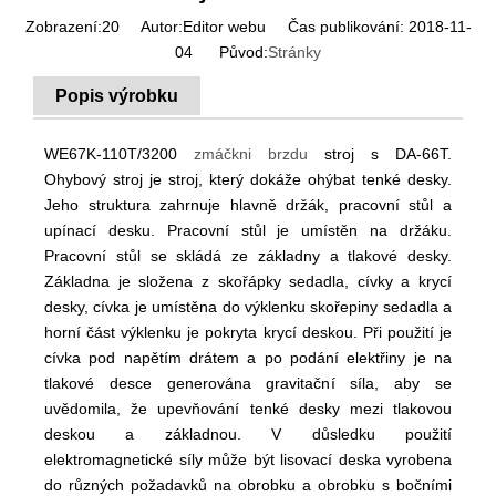
Zobrazení:
20
Autor:Editor webu Čas publikování: 2018-11-
04 Původ:
Stránky
Popis výrobku
WE67K-110T/3200
zmáčkni brzdu
stroj s DA-66T.
Ohybový stroj je stroj, který dokáže ohýbat tenké desky.
Jeho struktura zahrnuje hlavně držák, pracovní stůl a
upínací desku. Pracovní stůl je umístěn na držáku.
Pracovní stůl se skládá ze základny a tlakové desky.
Základna je složena z skořápky sedadla, cívky a krycí
desky, cívka je umístěna do výklenku skořepiny sedadla a
horní část výklenku je pokryta krycí deskou. Při použití je
cívka pod napětím drátem a po podání elektřiny je na
tlakové desce generována gravitační síla, aby se
uvědomila, že upevňování tenké desky mezi tlakovou
deskou a základnou. V důsledku použití
elektromagnetické síly může být lisovací deska vyrobena
do různých požadavků na obrobku a obrobku s bočními