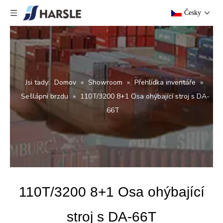
Česky
Jsi tady:
Domov
»
Showroom
»
Přehlídka inventáře
»
Sešlápni brzdu
»
110T/3200 8+1 Osa ohýbající stroj s DA-
66T
110T/3200 8+1 Osa ohýbající
stroj s DA-66T