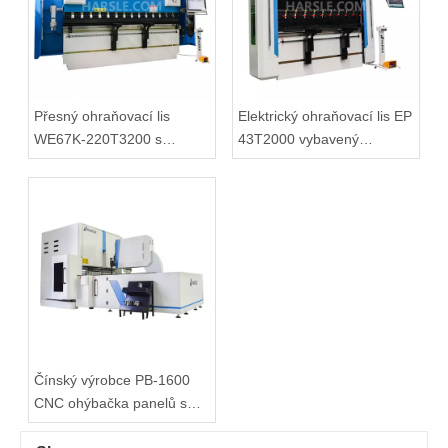
Přesný ohraňovací lis
Elektrický ohraňovací lis EP
WE67K-220T3200 s
43T2000 vybavený
ovládáním DELEM DA69S
systémem DA66T
Čínský výrobce PB-1600
CNC ohýbačka panelů s
pomocným nástrojem