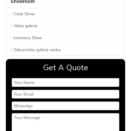
Showroom
Case Show
Video galerie
Inventory Show
Zákaznická zpětná vazba
Get A Quote